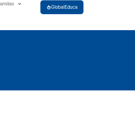
amilias
GlobalEduca