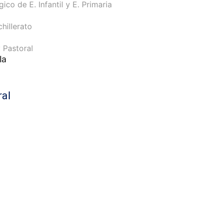
ico de E. Infantil y E. Primaria
hillerato
 Pastoral
la
ral