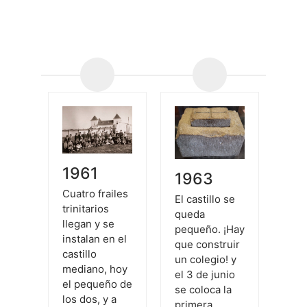
1961
19
1963
Cuatro frailes
En 
El castillo se
trinitarios
y en
queda
llegan y se
com
pequeño. ¡Hay
instalan en el
cla
que construir
castillo
Alfa
un colegio! y
mediano, hoy
de 
el 3 de junio
el pequeño de
(úni
se coloca la
los dos, y a
de 
primera