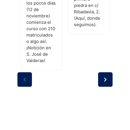
los pocos días
don
piedra en c/
(12 de
prep
Ribadavia, 2.
noviembre)
Bach
(Aquí, donde
comienza el
seguimos).
curso con 210
matriculados
o algo así.
¡Notición en
S. José de
Valderas!